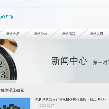
磁铁产品
磁铁价格
磁铁问题
磁铁资讯
铁氧体湿压磁瓦
电机马达湿压瓦形永磁铁氧体磁铁（加工 价格 
2023-12-27