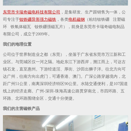
东莞市卡瑞奇磁电科技有限公司
，是集研发、生产跟销售为一体，公
司专注于
钕铁硼异形强力磁铁
，各类
电机磁钢
（粘结钕铁硼 注塑磁
环 铁氧体磁瓦 钕铁硼强磁瓦片），前身是东莞市卡瑞奇磁电制品
有限公司，成立于2009年。
我们的地理位置
公司位于世界制造业之都（东莞），坐落于广东省东莞市万江新和工
业区。与莞城区仅一河之隔。地处东江下游西岸，溯江而上，可达古
镇石龙，直至惠州。下游经道滘、厚街、沙田出狮子洋。往北方向可
达广州，往南方向出虎门，可通香港、澳门。广深公路穿越境内，北
距广州51公里，南离深圳经济特区90公里。水陆交通便利，是107国道
线上的经济走廊。广州-深圳-珠海高速公路贯穿南北，市四环路、五
环路、北环路围绕全区，交通十分便捷。
我们的主营磁铁产品