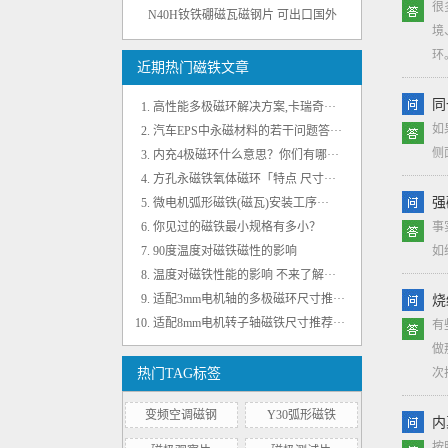
N40H钕铁硼磁瓦磁钢片 可出口国外
很
境
环。
近期热门磁铁文章
同
高性能多极磁环解决方案,卡瑞奇···
如
汽车EPS中永磁材料的若干问题答···
侧
内充4极磁环什么意思？你们有哪···
方孔永磁铁氧体磁环「特点 尺寸···
强
微电机弧形磁铁(磁瓦)安装工序···
N35EH黑色环氧强力磁瓦 耐温200℃
你见过的磁铁最小规格有多小？
事
90度温度对磁铁磁性的影响
如
温度对磁铁性能的影响 不来了解···
适配3mm电机轴的多极磁环尺寸推···
烧
适配8mm电机转子轴磁铁尺寸推荐···
有
做
热门TAG标签
次
径向内充4极注塑铁氧体磁环 外径35mm
变频空调磁钢
Y30弧形磁铁
内
按