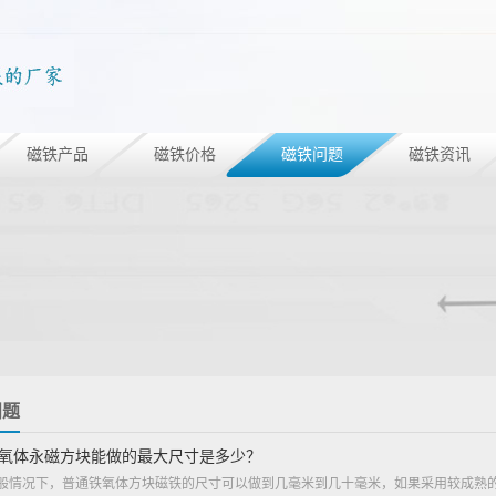
磁铁产品
磁铁价格
磁铁问题
磁铁资讯
问题
氧体永磁方块能做的最大尺寸是多少？
般情况下，普通铁氧体方块磁铁的尺寸可以做到几毫米到几十毫米，如果采用较成熟的