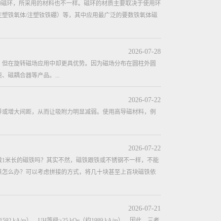
的磁环，所采用的材料也不一样。磁环的材质主要取决于使用环
塑铁氧体/注塑钕铁硼）等，其中应用最广泛的要数铁氧体磁
2026-07-28
，但在旋转磁场应用中却更具优势。因为磁场分布在圆柱外圆
磁耦合器等产品。...
2026-07-22
导或增大间距，从而让吸附力明显减弱。使用高导磁材料，例
2026-07-22
做1米长的磁铁吗？其实不然，磁铁跟铁或不锈钢不一样，不能
磁铁怎么办？可以考虑拼接的方式，将几十块甚至上百块磁铁依
2026-07-21
92 kA/m），UH等级≥25 kOe（约1989 kA/m）。因此，三者