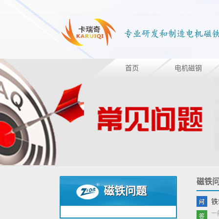
首页
电机磁钢
侧面钻孔的钕铁硼圆环磁铁 N52
磁铁
磁铁问题
铁
一