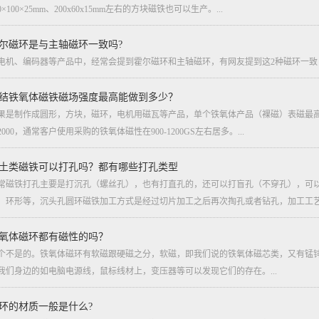
50×100×25mm、200x60x15mm左右的方块磁铁也可以生产。...
尔磁环是与主轴磁环一致吗?
电机、编码器等产品中，经常会提到霍尔磁环和主轴磁环，有网友提到这2种磁环一致（
结铁氧体磁铁磁场强度最高能做到多少？
果是制作成圆形，方块，磁环，电机用磁瓦等产品，单个铁氧体产品（裸磁）表磁最高
2000，通常客户使用采购的铁氧体磁性在900-1200GS左右居多。...
土类磁铁可以打孔吗？都有哪些打孔类型
常磁铁打孔主要是打沉孔（螺丝孔），也有打直孔的，还可以打盲孔（不穿孔），可
，环形等，沉头孔圆环磁铁加工方式是经过切片加工之后再次掏孔或者钻孔，加工工艺要
氧体磁环都有磁性的吗？
个不是的。铁氧体磁环有软磁跟硬磁之分，软磁，即我们说的铁氧体磁芯类，又有锰
我们身边的如电脑电源线，鼠标线材上，变压器等可以发现它们的存在。...
环的材质一般是什么?