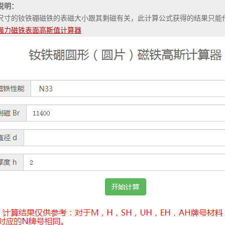
说明：
寸的钕铁硼磁铁的表磁大小跟其剩磁有关，此计算公式获得的结果只能
强力磁铁表面高斯值计算器