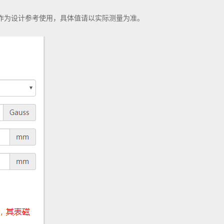
作为设计参考使用，具体值请以实际测量为准。