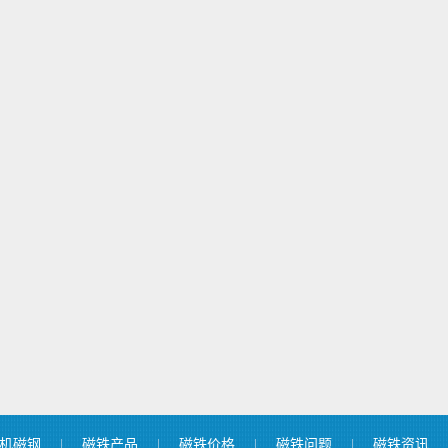
机磁钢
|
磁铁产品
|
磁铁价格
|
磁铁问题
|
磁铁资讯