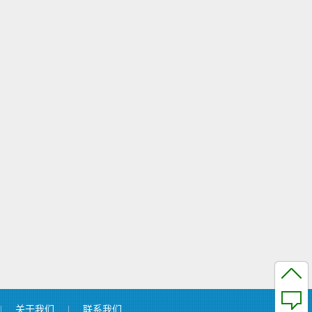
|
关于我们
|
联系我们