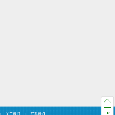
|
关于我们
|
联系我们