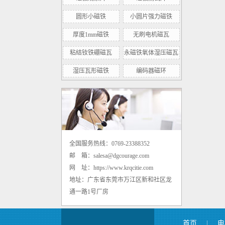
圆形小磁铁
小圆片强力磁铁
厚度1mm磁铁
无刷电机磁瓦
粘结钕铁硼磁瓦
永磁铁氧体湿压磁瓦
湿压瓦形磁铁
编码器磁环
内孔8mm高剩磁径向转子磁环 500mt
全国服务热线：0769-23388352
邮 箱：salesa@dgcourage.com
网 址：https://www.krqcitie.com
地址：广东省东莞市万江区新和社区龙
钕铁硼强力小圆片圆形磁铁 D3*1mm
通一路1号厂房
首页
|
电