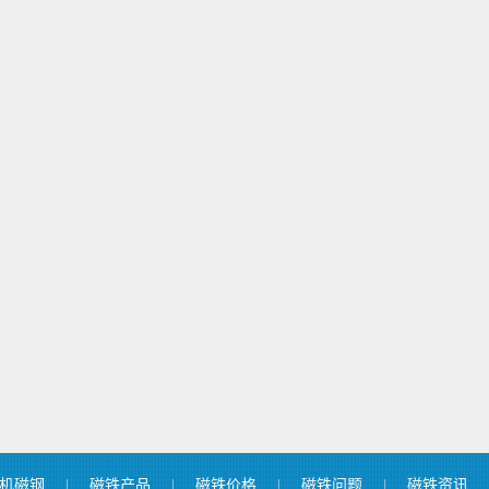
机磁钢
|
磁铁产品
|
磁铁价格
|
磁铁问题
|
磁铁资讯