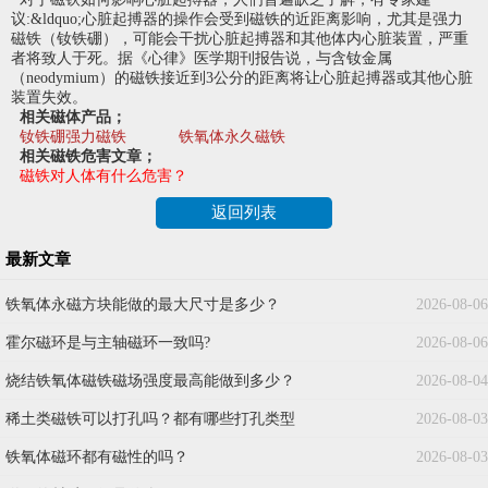
议:&ldquo;心脏起搏器的操作会受到磁铁的近距离影响，尤其是强力
磁铁（钕铁硼），可能会干扰心脏起搏器和其他体内心脏装置，严重
者将致人于死。据《心律》医学期刊报告说，与含钕金属
（neodymium）的磁铁接近到3公分的距离将让心脏起搏器或其他心脏
装置失效。
相关磁体产品；
钕铁硼强力磁铁
铁氧体永久磁铁
相关磁铁危害文章；
磁铁对人体有什么危害？
返回列表
最新文章
铁氧体永磁方块能做的最大尺寸是多少？
2026-08-06
霍尔磁环是与主轴磁环一致吗?
2026-08-06
烧结铁氧体磁铁磁场强度最高能做到多少？
2026-08-04
稀土类磁铁可以打孔吗？都有哪些打孔类型
2026-08-03
铁氧体磁环都有磁性的吗？
2026-08-03