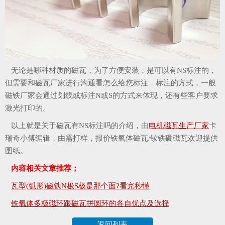
无论是哪种材质的磁瓦，为了方便安装，是可以有NS标注的，
但需要和磁瓦厂家进行沟通看怎么给您标注，标注的方式，一般
磁铁厂家会通过划线或标注N或S的方式来体现，还有些客户要求
激光打印的。
以上就是关于磁瓦有NS标注吗的介绍，由
电机磁瓦生产厂家
卡
瑞奇小傅编辑，由需打样，报价铁氧体磁瓦/钕铁硼磁瓦欢迎提供
图纸。
内容相关文章推荐；
瓦型(弧形)磁铁N极S极是那个面?看完秒懂
铁氧体多极磁环跟磁瓦拼圆环的各自优点及选择
返回列表