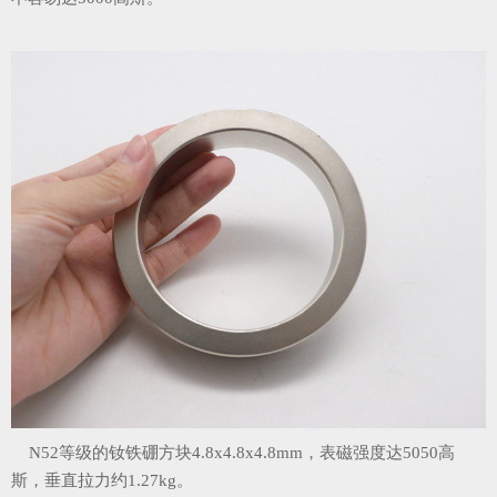
N52等级的钕铁硼方块4.8x4.8x4.8mm，表磁强度达5050高
斯，垂直拉力约1.27kg。