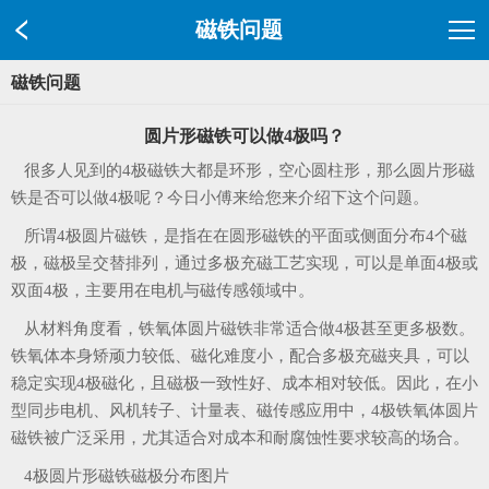
磁铁问题
磁铁问题
圆片形磁铁可以做4极吗？
很多人见到的4极磁铁大都是环形，空心圆柱形，那么圆片形磁
铁是否可以做4极呢？今日小傅来给您来介绍下这个问题。
所谓4极圆片磁铁，是指在在圆形磁铁的平面或侧面分布4个磁
极，磁极呈交替排列，通过多极充磁工艺实现，可以是单面4极或
双面4极，主要用在电机与磁传感领域中。
从材料角度看，铁氧体圆片磁铁非常适合做4极甚至更多极数。
铁氧体本身矫顽力较低、磁化难度小，配合多极充磁夹具，可以
稳定实现4极磁化，且磁极一致性好、成本相对较低。因此，在小
型同步电机、风机转子、计量表、磁传感应用中，4极铁氧体圆片
磁铁被广泛采用，尤其适合对成本和耐腐蚀性要求较高的场合。
4极圆片形磁铁磁极分布图片