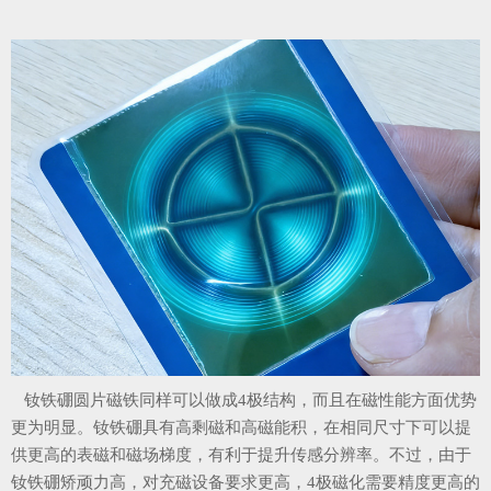
钕铁硼圆片磁铁同样可以做成4极结构，而且在磁性能方面优势
更为明显。钕铁硼具有高剩磁和高磁能积，在相同尺寸下可以提
供更高的表磁和磁场梯度，有利于提升传感分辨率。不过，由于
钕铁硼矫顽力高，对充磁设备要求更高，4极磁化需要精度更高的