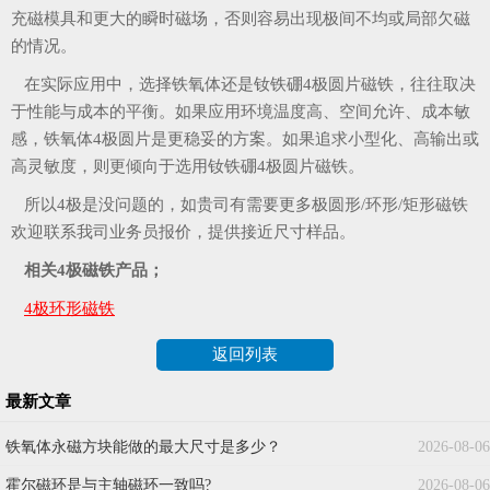
充磁模具和更大的瞬时磁场，否则容易出现极间不均或局部欠磁
的情况。
在实际应用中，选择铁氧体还是钕铁硼4极圆片磁铁，往往取决
于性能与成本的平衡。如果应用环境温度高、空间允许、成本敏
感，铁氧体4极圆片是更稳妥的方案。如果追求小型化、高输出或
高灵敏度，则更倾向于选用钕铁硼4极圆片磁铁。
所以4极是没问题的，如贵司有需要更多极圆形/环形/矩形磁铁
欢迎联系我司业务员报价，提供接近尺寸样品。
相关4极磁铁产品；
4极环形磁铁
返回列表
最新文章
铁氧体永磁方块能做的最大尺寸是多少？
2026-08-06
霍尔磁环是与主轴磁环一致吗?
2026-08-06