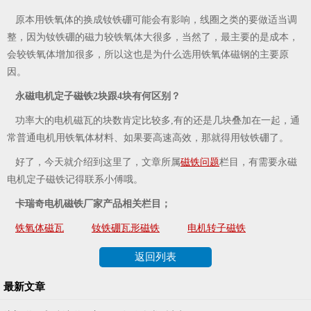
原本用铁氧体的换成钕铁硼可能会有影响，线圈之类的要做适当调
整，因为钕铁硼的磁力较铁氧体大很多，当然了，最主要的是成本，
会较铁氧体增加很多，所以这也是为什么选用铁氧体磁钢的主要原
因。
永磁电机定子磁铁2块跟4块有何区别？
功率大的电机磁瓦的块数肯定比较多,有的还是几块叠加在一起，通
常普通电机用铁氧体材料、如果要高速高效，那就得用钕铁硼了。
好了，今天就介绍到这里了，文章所属
磁铁问题
栏目，有需要永磁
电机定子磁铁记得联系小傅哦。
卡瑞奇电机磁铁厂家产品相关栏目；
铁氧体磁瓦
钕铁硼瓦形磁铁
电机转子磁铁
返回列表
最新文章