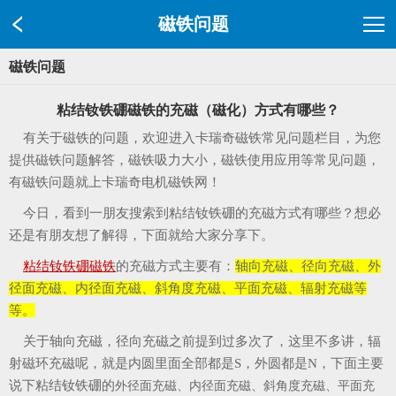
磁铁问题
磁铁问题
粘结钕铁硼磁铁的充磁（磁化）方式有哪些？
有关于磁铁的问题，欢迎进入卡瑞奇磁铁常见问题栏目，为您
提供磁铁问题解答，磁铁吸力大小，磁铁使用应用等常见问题，
有磁铁问题就上卡瑞奇电机磁铁网！
今日，看到一朋友搜索到粘结钕铁硼的充磁方式有哪些？想必
还是有朋友想了解得，下面就给大家分享下。
粘结钕铁硼磁铁
的充磁方式主要有：
轴向充磁、径向充磁、外
径面充磁、内径面充磁、斜角度充磁、平面充磁、辐射充磁等
等。
关于轴向充磁，径向充磁之前提到过多次了，这里不多讲，辐
射磁环充磁呢，就是内圆里面全部都是S，外圆都是N，下面主要
说下粘结钕铁硼的
外径面充磁、内径面充磁、斜角度充磁、平面充