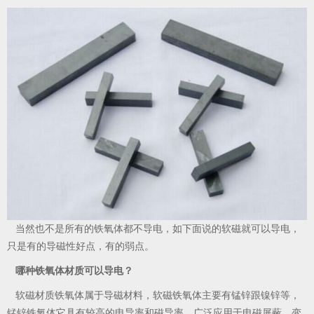
当然也不是所有的铁氧体都不导电，如下面说的软磁就可以导电，
只是有的导磁性好点，有的弱点。
哪种铁氧体材质可以导电？
软磁材质铁氧体属于导磁材料，
软磁铁氧体主要有锰锌跟镍锌等，
锰锌铁氧体
它具有较高的电导率和磁导率，广泛应用于电磁屏蔽、变