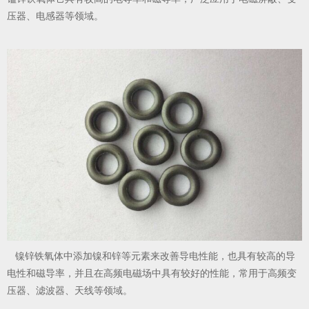
压器、电感器等领域。
镍锌铁氧体中添加镍和锌等元素来改善导电性能，也具有较高的导
电性和磁导率，并且在高频电磁场中具有较好的性能，常用于高频变
压器、滤波器、天线等领域。