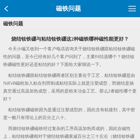
磁铁问题
磁铁问题
烧结钕铁硼与粘结钕铁硼这2种磁铁哪种磁性能更好？
今天小编又收到一个客户电话咨询关于烧结钕铁硼跟粘结钕铁硼磁
性的问题，至今已经有好几个客户问到了，主要纠结选哪个？烧结钕
铁硼磁性更好还是粘结的好？下面给大家细说一下。
粘结钕铁硼跟粘结钕铁硼两者区别主要在于工艺，粘结钕铁硼是由
NdFeB磁粉加入粘合剂而制成粘结实际上就是注塑成型，而烧结是抽
真空通过高温加热成型，采用的是粉末冶金工艺。那么2者磁性哪个更
好？
粘结钕铁硼磁铁因为是通过注塑成型的，因此含有粘接剂，其中密
度一般只有理论上的百分之八十。
而烧结钕铁硼磁铁经过复杂的工序高温加热而成的，因此在磁性
上，粘结钕铁硼相对于烧结钕铁硼衰减百分之三十左右（烧结钕铁硼