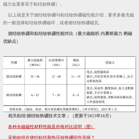
磁力会显著高于粘结钕铁硼）。
以上就是关于烧结钕铁硼与粘结钕铁硼磁性能介绍，要求多极充磁
的一般选择粘结钕铁硼磁环，或者烧结钕铁硼磁瓦。
烧结钕铁硼和粘结钕铁硼性能对比（最大磁能积 内禀矫顽力 剩磁
优缺点）
相关粘结/烧结钕铁硼技术文章；（更新于2023年10月）
各种永磁磁性材料性能及价格对比说明（图）
采购如何在烧结粘结和热压钕铁硼间作选择？