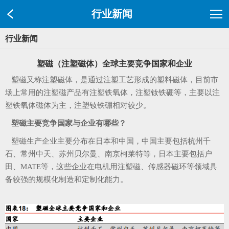
行业新闻
行业新闻
塑磁（注塑磁体）全球主要竞争国家和企业
塑磁又称注塑磁体，是通过注塑工艺形成的塑料磁体，目前市
场上常用的注塑磁产品有注塑铁氧体，注塑钕铁硼等，主要以注
塑铁氧体磁体为主，注塑钕铁硼相对较少。
塑磁主要竞争国家与企业有哪些？
塑磁生产企业主要分布在日本和中国，中国主要包括杭州千
石、常州中天、苏州贝尔曼、南京柯莱特等，日本主要包括户
田、MATE等，这些企业在电机用注塑磁、传感器磁环等领域具
备较强的规模化制造和定制化能力。