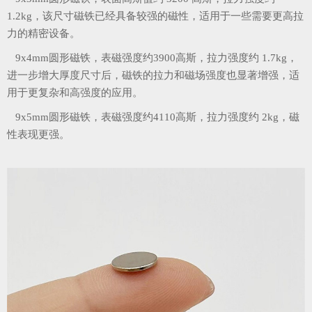
1.2kg，该尺寸磁铁已经具备较强的磁性，适用于一些需要更高拉
力的精密设备。
9x4mm圆形磁铁，表磁强度约3900高斯，拉力强度约 1.7kg，
进一步增大厚度尺寸后，磁铁的拉力和磁场强度也显著增强，适
用于更复杂和高强度的应用。
9x5mm圆形磁铁，
表磁强度约4110高斯，
拉力强度约 2kg，磁
性表现更强。