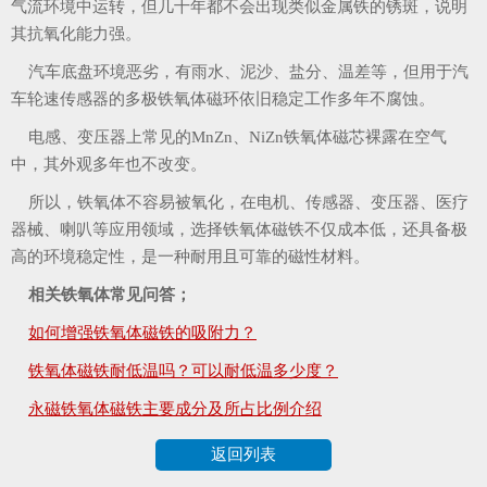
气流环境中运转，但几十年都不会出现类似金属铁的锈斑，说明
其抗氧化能力强。
汽车底盘环境恶劣，有雨水、泥沙、盐分、温差等，但用于汽
车轮速传感器的多极铁氧体磁环依旧稳定工作多年不腐蚀。
电感、变压器上常见的MnZn、NiZn铁氧体磁芯裸露在空气
中，其外观多年也不改变。
所以，铁氧体不容易被氧化，在电机、传感器、变压器、医疗
器械、喇叭等应用领域，选择铁氧体磁铁不仅成本低，还具备极
高的环境稳定性，是一种耐用且可靠的磁性材料。
相关铁氧体常见问答；
如何增强铁氧体磁铁的吸附力？
铁氧体磁铁耐低温吗？可以耐低温多少度？
永磁铁氧体磁铁主要成分及所占比例介绍
返回列表