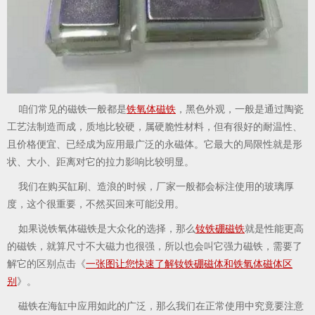
咱们常见的磁铁一般都是
铁氧体磁铁
，黑色外观，一般是通过陶瓷
工艺法制造而成，质地比较硬，属硬脆性材料，但有很好的耐温性、
且价格便宜、已经成为应用最广泛的永磁体。它最大的局限性就是形
状、大小、距离对它的拉力影响比较明显。
我们在购买缸刷、造浪的时候，厂家一般都会标注使用的玻璃厚
度，这个很重要，不然买回来可能没用。
如果说铁氧体磁铁是大众化的选择，那么
钕铁硼磁铁
就是性能更高
的磁铁，就算尺寸不大磁力也很强，所以也会叫它强力磁铁，需要了
解它的区别点击《
一张图让您快速了解钕铁硼磁体和铁氧体磁体区
别
》。
磁铁在海缸中应用如此的广泛，那么我们在正常使用中究竟要注意