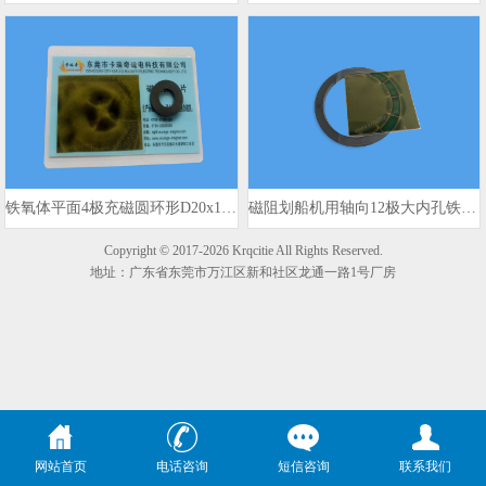
铁氧体平面4极充磁圆环形D20x10x3mm 980gs
磁阻划船机用轴向12极大内孔铁氧体磁环
Copyright © 2017-2026 Krqcitie All Rights Reserved.
地址：广东省东莞市万江区新和社区龙通一路1号厂房
网站首页
电话咨询
短信咨询
联系我们