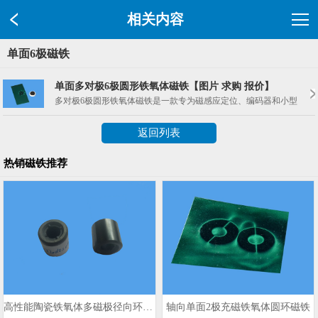
相关内容
单面6极磁铁
单面多对极6极圆形铁氧体磁铁【图片 求购 报价】
多对极6极圆形铁氧体磁铁是一款专为磁感应定位、编码器和小型电机设
返回列表
热销磁铁推荐
高性能陶瓷铁氧体多磁极径向环形磁铁
轴向单面2极充磁铁氧体圆环磁铁