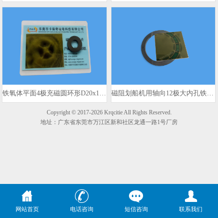
铁氧体平面4极充磁圆环形D20x10x3mm 980gs
磁阻划船机用轴向12极大内孔铁氧体磁环
Copyright © 2017-2026 Krqcitie All Rights Reserved.
地址：广东省东莞市万江区新和社区龙通一路1号厂房
网站首页
电话咨询
短信咨询
联系我们