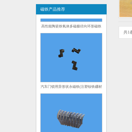
磁铁产品推荐
高性能陶瓷铁氧体多磁极径向环形磁铁
共1
汽车门锁用异形状永磁铁(注塑钕铁硼材
料)