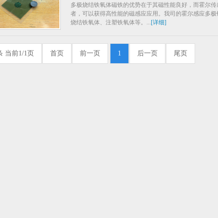
多极烧结铁氧体磁铁的优势在于其磁性能良好，而霍尔传
者，可以获得高性能的磁感应应用。我司的霍尔感应多极
烧结铁氧体、注塑铁氧体等。...
[详细]
条 当前1/1页
首页
前一页
1
后一页
尾页