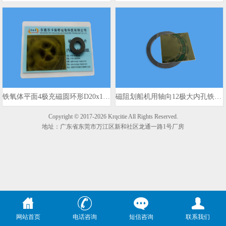
铁氧体平面4极充磁圆环形D20x10x3mm 980gs
磁阻划船机用轴向12极大内孔铁氧体磁环
Copyright © 2017-2026 Krqcitie All Rights Reserved.
地址：广东省东莞市万江区新和社区龙通一路1号厂房
网站首页
电话咨询
短信咨询
联系我们