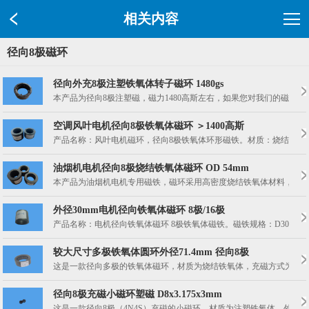
相关内容
径向8极磁环
径向外充8极注塑铁氧体转子磁环 1480gs
本产品为径向8极注塑磁，磁力1480高斯左右，如果您对我们的磁铁
空调风叶电机径向8极铁氧体磁环 ＞1400高斯
产品名称：风叶电机磁环，径向8极铁氧体环形磁铁。材质：烧结铁氧体
油烟机电机径向8极烧结铁氧体磁环 OD 54mm
本产品为油烟机电机专用磁铁，磁环采用高密度烧结铁氧体材料，磁性能稳
外径30mm电机径向铁氧体磁环 8极/16极
产品名称：电机径向铁氧体磁环 8极铁氧体磁铁。磁铁规格：D30*d21*
较大尺寸多极铁氧体圆环外径71.4mm 径向8极
这是一款径向多极的铁氧体磁环，材质为烧结铁氧体，充磁方式为径向8极，
径向8极充磁小磁环塑磁 D8x3.175x3mm
这是一款径向8极（4N4S）充磁的小磁环，材质为注塑铁氧体，外径尺