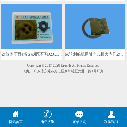
铁氧体平面4极充磁圆环形D20x10x3mm 980gs
磁阻划船机用轴向12极大内孔铁氧体磁环
Copyright © 2017-2026 Krqcitie All Rights Reserved.
地址：广东省东莞市万江区新和社区龙通一路1号厂房
网站首页
电话咨询
短信咨询
联系我们