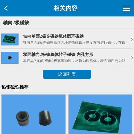
相关内容
轴向2极磁铁
轴向单面2极充磁铁氧体圆环磁铁
轴向单面2极充磁铁氧体圆环是指磁铁沿厚度方向进行磁化，在铁氧体环
双面轴向2极铁氧体转子磁铁 内孔方形
本产品为轴向双面2极充磁磁铁，材质为铁氧体，表面磁性约为1350
返回列表
热销磁铁推荐