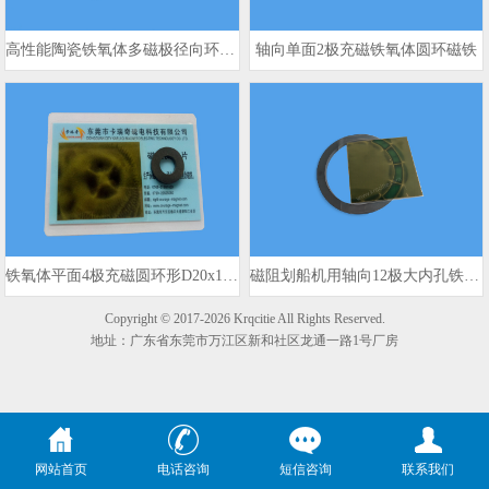
高性能陶瓷铁氧体多磁极径向环形磁铁
轴向单面2极充磁铁氧体圆环磁铁
铁氧体平面4极充磁圆环形D20x10x3mm 980gs
磁阻划船机用轴向12极大内孔铁氧体磁环
Copyright © 2017-2026 Krqcitie All Rights Reserved.
地址：广东省东莞市万江区新和社区龙通一路1号厂房
网站首页
电话咨询
短信咨询
联系我们