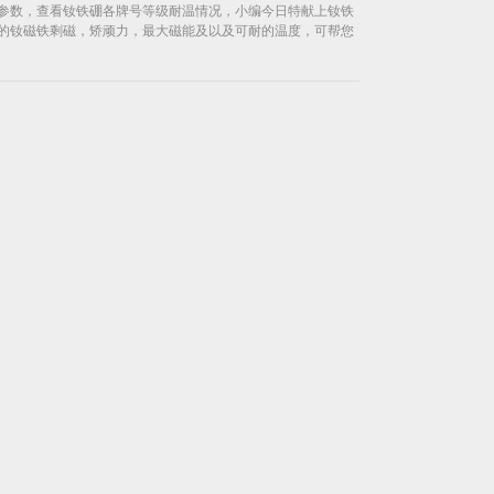
参数，查看钕铁硼各牌号等级耐温情况，小编今日特献上钕铁
的钕磁铁剩磁，矫顽力，最大磁能及以及可耐的温度，可帮您