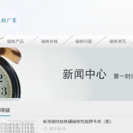
磁铁产品
磁铁价格
磁铁问题
磁铁资讯
硼等级
标准烧结钕铁硼磁铁性能牌号表（图）
2023-10-26