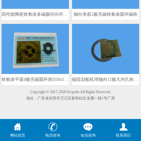
高性能陶瓷铁氧体多磁极径向环形磁铁
轴向单面2极充磁铁氧体圆环磁铁
铁氧体平面4极充磁圆环形D20x10x3mm 980gs
磁阻划船机用轴向12极大内孔铁氧体磁环
Copyright © 2017-2026 Krqcitie All Rights Reserved.
地址：广东省东莞市万江区新和社区龙通一路1号厂房
网站首页
电话咨询
短信咨询
联系我们