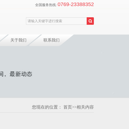
0769-23388352
全国服务热线:
关于我们
联系我们
您现在的位置：
首页
>>
相关内容