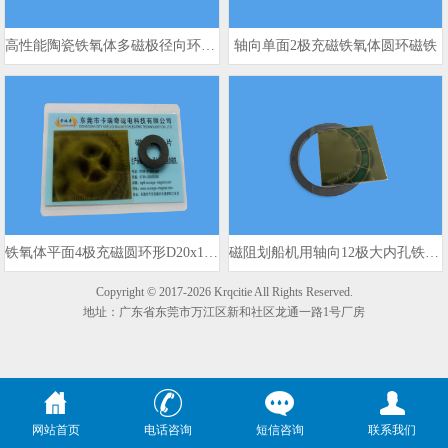
高性能陶瓷铁氧体多磁极径向环形磁铁
轴向单面2极充磁铁氧体圆环磁铁
铁氧体平面4极充磁圆环形D20x10x3mm 980gs
磁阻划船机用轴向12极大内孔铁氧体磁环
Copyright © 2017-2026 Krqcitie All Rights Reserved.
地址：广东省东莞市万江区新和社区龙通一路1号厂房
网站首页
电话咨询
短信咨询
联系我们