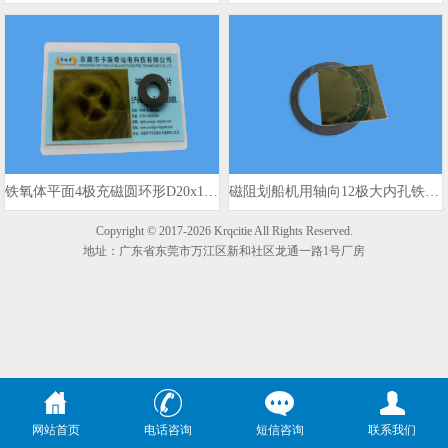
铁氧体平面4极充磁圆环形D20x10x3mm 980gs
磁阻划船机用轴向12极大内孔铁氧体磁环
Copyright © 2017-2026 Krqcitie All Rights Reserved.
地址：广东省东莞市万江区新和社区龙通一路1号厂房
网站首页
电话咨询
短信咨询
联系我们