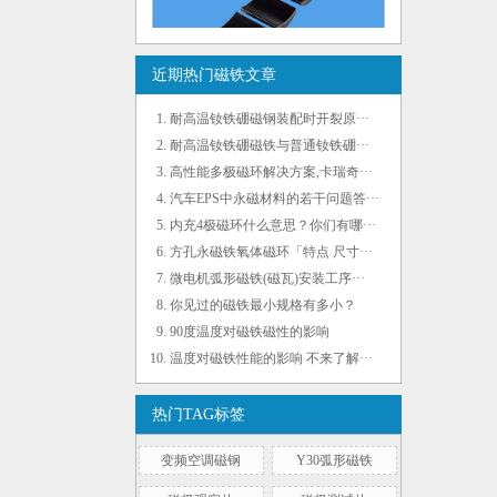
近期热门磁铁文章
耐高温钕铁硼磁钢装配时开裂原···
N35EH黑色环氧强力磁瓦 耐温200℃
耐高温钕铁硼磁铁与普通钕铁硼···
高性能多极磁环解决方案,卡瑞奇···
汽车EPS中永磁材料的若干问题答···
内充4极磁环什么意思？你们有哪···
方孔永磁铁氧体磁环「特点 尺寸···
微电机弧形磁铁(磁瓦)安装工序···
你见过的磁铁最小规格有多小？
90度温度对磁铁磁性的影响
径向内充4极注塑铁氧体磁环 外径35mm
温度对磁铁性能的影响 不来了解···
热门TAG标签
变频空调磁钢
Y30弧形磁铁