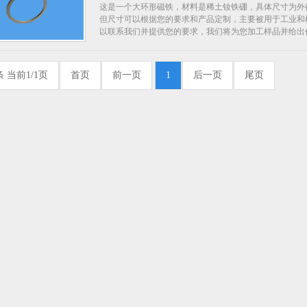
这是一个大环形磁铁，材料是稀土钕铁硼，具体尺寸为外径10
但尺寸可以根据您的要求和产品定制，主要被用于工业和
以联系我们并提供您的要求，我们将为您加工样品并给出价格
条 当前1/1页
首页
前一页
1
后一页
尾页