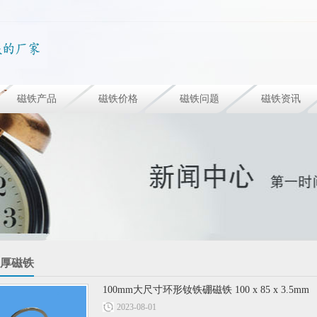
磁铁产品
磁铁价格
磁铁问题
磁铁资讯
mm厚磁铁
100mm大尺寸环形钕铁硼磁铁 100 x 85 x 3.5mm
2023-08-01