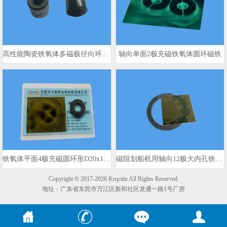
高性能陶瓷铁氧体多磁极径向环形磁铁
轴向单面2极充磁铁氧体圆环磁铁
铁氧体平面4极充磁圆环形D20x10x3mm 980gs
磁阻划船机用轴向12极大内孔铁氧体磁环
Copyright © 2017-2026 Krqcitie All Rights Reserved.
地址：广东省东莞市万江区新和社区龙通一路1号厂房