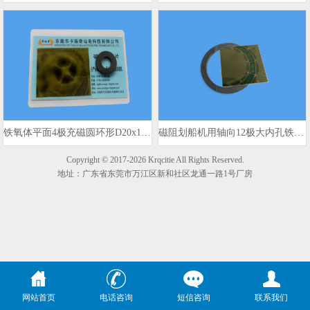
铁氧体平面4极充磁圆环形D20x10x3mm 980gs
磁阻划船机用轴向12极大内孔铁氧体磁环
Copyright © 2017-2026 Krqcitie All Rights Reserved.
地址：广东省东莞市万江区新和社区龙通一路1号厂房
网站首页
电话咨询
短信咨询
联系我们