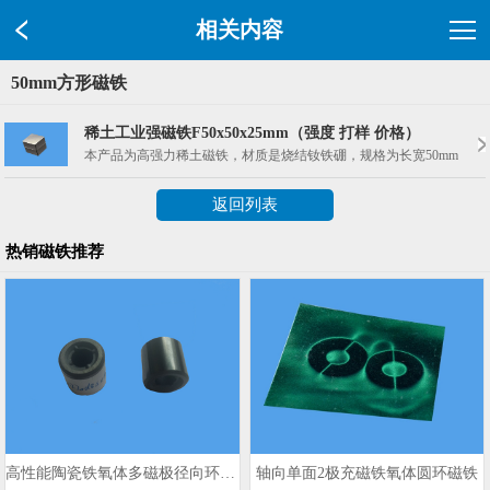
相关内容
50mm方形磁铁
稀土工业强磁铁F50x50x25mm（强度 打样 价格）
本产品为高强力稀土磁铁，材质是烧结钕铁硼，规格为长宽50mm，厚度2
返回列表
热销磁铁推荐
高性能陶瓷铁氧体多磁极径向环形磁铁
轴向单面2极充磁铁氧体圆环磁铁