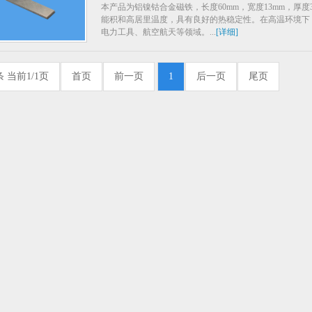
本产品为铝镍钴合金磁铁，长度60mm，宽度13mm，厚
能积和高居里温度，具有良好的热稳定性。在高温环境下
电力工具、航空航天等领域。...
[详细]
条 当前1/1页
首页
前一页
1
后一页
尾页