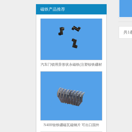
高性能陶瓷铁氧体多磁极径向环形磁铁
磁铁产品推荐
共1
汽车门锁用异形状永磁铁(注塑钕铁硼材
料)
N40H钕铁硼磁瓦磁钢片 可出口国外