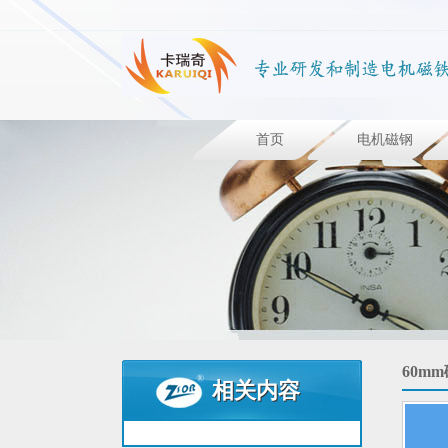
首页
电机磁钢
侧面钻孔的钕铁硼圆环磁铁 N52
60m
相关内容