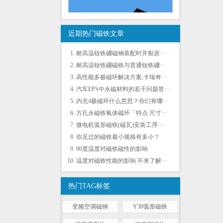
近期热门磁铁文章
耐高温钕铁硼磁钢装配时开裂原···
耐高温钕铁硼磁铁与普通钕铁硼···
高性能多极磁环解决方案,卡瑞奇···
N35EH黑色环氧强力磁瓦 耐温200℃
汽车EPS中永磁材料的若干问题答···
内充4极磁环什么意思？你们有哪···
方孔永磁铁氧体磁环「特点 尺寸···
微电机弧形磁铁(磁瓦)安装工序···
你见过的磁铁最小规格有多小？
90度温度对磁铁磁性的影响
温度对磁铁性能的影响 不来了解···
热门TAG标签
径向内充4极注塑铁氧体磁环 外径35mm
变频空调磁钢
Y30弧形磁铁