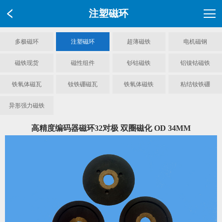
注塑磁环
多极磁环
注塑磁环
超薄磁铁
电机磁钢
磁铁现货
磁性组件
钐钴磁铁
铝镍钴磁铁
铁氧体磁瓦
钕铁硼磁瓦
铁氧体磁铁
粘结钕铁硼
异形强力磁铁
高精度编码器磁环32对极 双圈磁化 OD 34MM