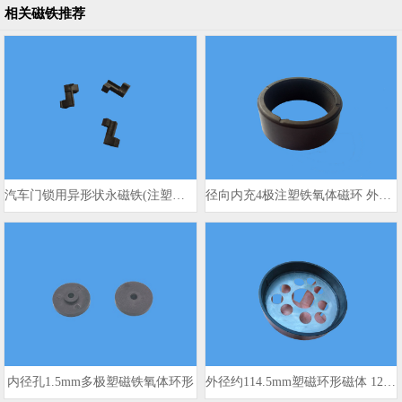
相关磁铁推荐
汽车门锁用异形状永磁铁(注塑钕铁硼材料)
径向内充4极注塑铁氧体磁环 外径35mm
内径孔1.5mm多极塑磁铁氧体环形
外径约114.5mm塑磁环形磁体 128极