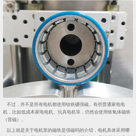
不过，并不是所有电机都使用钕铁硼强磁。有些普通家电电
机，比如低成本家电电机、玩具电机等，仍然会使用铁氧体磁铁
（普磁）。
以上就是关于电机里的磁铁是强磁吗的介绍，电机具体采用哪