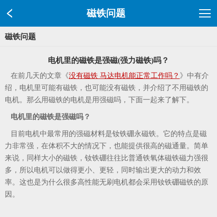
磁铁问题
磁铁问题
电机里的磁铁是强磁(强力磁铁)吗？
在前几天的文章《
没有磁铁 马达电机能正常工作吗？
》中有介
绍，电机里可能有磁铁，也可能没有磁铁，并介绍了不用磁铁的
电机。那么用磁铁的电机是用强磁吗，下面一起来了解下。
电机里的磁铁是强磁吗？
目前电机中最常用的强磁材料是钕铁硼永磁铁。它的特点是磁
力非常强，在体积不大的情况下，也能提供很高的磁通量。简单
来说，同样大小的磁铁，钕铁硼往往比普通铁氧体磁铁磁力强很
多，所以电机可以做得更小、更轻，同时输出更大的动力和效
率。这也是为什么很多高性能无刷电机都会采用钕铁硼磁铁的原
因。