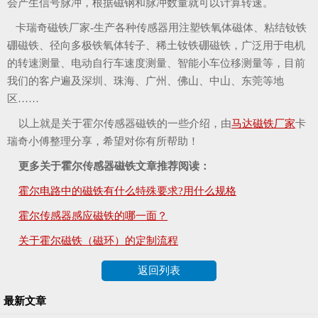
会产生信号脉冲，根据磁钢和脉冲数量就可以计算转速。
卡瑞奇磁铁厂家-生产各种传感器用注塑铁氧体磁体、粘结钕铁
硼磁铁、径向多极铁氧体转子、稀土钕铁硼磁铁，广泛用于电机
的转速测量、电动自行车速度测量、智能小车位移测量等，目前
我们的客户遍及深圳、珠海、广州、佛山、中山、东莞等地
区……
以上就是关于霍尔传感器磁铁的一些介绍，由
马达磁铁厂家
卡
瑞奇小傅整理分享，希望对你有所帮助！
更多关于霍尔传感器磁铁文章推荐阅读：
霍尔电路中的磁铁有什么特殊要求?用什么规格
霍尔传感器感应磁铁的哪一面？
关于霍尔磁铁（磁环）的定制流程
返回列表
最新文章