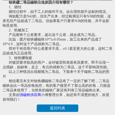
钕铁硼二等品磁铁出现原因介绍有哪些？
1、烧结
烧结过程中，由于工人的操作不当。会出现性能不达标的情况。
例如配方是N42的，但生产出来，经过检测后只有N38的性能，这
类毛坯产品就成了二等品。但如果客户只要求N38的性能，并不会影
响其使用。
2、机械加工
产品都有个公差要求，超出这个公差，就会成为二等品。
比如：圆片钕铁硼磁铁10*5±0.05mm，加工出来的产品成了
10*4.9，这时这个产品就称为二等品。
而对于有些用户对公差要求不高，±0.1甚至更大的公差，这时二等
品就成为正品使用。
3、钕铁硼电镀
对镀层要求较高的用户，会对镀层和表面有高要求。即不出现一
点残缺，如缺角，反之，有点的就称为二等品，这个不影响其性能。
以上三种情况出现都视为二等品。下面来个关于磁铁二等品的照
片
相信看完本文对钕铁硼磁铁二等品有了一定的了解了吧，二等品
磁铁会比一等品价格低些，
有的客户接受不了那么高的价格，只能选
二等品来使用了，当然有的磁铁厂家还有列有三等品磁铁出来。
文章由
强磁铁供应商
小傅整理分享，如还有不清楚的地方，欢迎
咨询我们！
返回列表