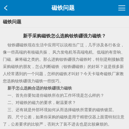
磁铁问题
磁铁问题
新手采购磁铁怎么选购钕铁硼强力磁铁？
钕铁硼磁铁现在生活中应用可以说相当广泛，几乎涉及各行各业，
像一些高端的有核磁共振 、风力发电机等高端电机、低端的有音响、
门磁、麻将磁之类的。那么进购钕铁硼强力磁铁时，特别是刚接触需
采购磁铁的朋友，怎么判断磁铁（钕铁硼磁铁）的好坏？这是很多新
人经常遇到的一个问题，怎样的磁铁才叫好？今天卡瑞奇磁铁厂家教
您选购钕铁硼强力磁铁一些技巧。
新手怎么选购合适的钕铁硼强力磁铁
一、首先你要知道你磁铁所在的工作环境是怎么样的？
二、对磁铁的磁力的要求，耐温要求？
三、还有就是外部环境如何从而选择磁铁所需要的磁铁镀层。
四、尺寸公差，如果你采购的磁铁是用于精密仪器上面需特别注意
了，公差要求的比较严，否则大了装不进去也是比较麻烦的。