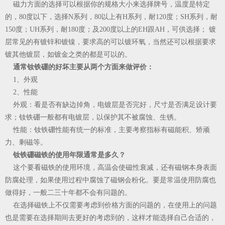
磁力方面的选择可以根据你的规格大小来选择牌号，温度是特定
的，80度以下，选择N系列，80以上有H系列，耐120度；SH系列，耐
150度；UH系列，耐180度；及200度以上的EH跟AH，可供选择； 镀
层常见的有镀锌和镀镍，要求高的可以镀环氧，当然还可以根据要求
镀其他镀层，如镀金之类的都是可以的。
通常钕铁硼的好坏主要从两个方面来做评价：
1、外观
2、性能
外观：看是否有缺边掉角，电镀层是否完好，尺寸是否满足设计要
求；钕铁硼一般都有电镀层，以保护其不被腐蚀、生锈。
性能：钕铁硼性能有统一的标准，主要考察指标有磁能积、矫顽
力、剩磁等。
钕铁硼磁铁的使用年限通常是多久？
这个要看磁铁的使用环境，高温会使磁性衰减，还有磁钢本身表面
防腐处理，如果使用过程中腐蚀了磁钢会粉化。要是常温使用防腐也
做得好，一般二三十年都不会有问题的。
在选择磁铁上不仅需要考虑到价格方面的问题的，在使用上的问题
也是需要在选择期间去更好的考虑到的，这样才能选择自己合适的，