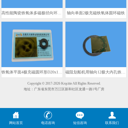
高性能陶瓷铁氧体多磁极径向环形磁铁
轴向单面2极充磁铁氧体圆环磁铁
铁氧体平面4极充磁圆环形D20x10x3mm 980gs
磁阻划船机用轴向12极大内孔铁氧体磁环
Copyright © 2017-2026 Krqcitie All Rights Reserved.
地址：广东省东莞市万江区新和社区龙通一路1号厂房
网站首页
电话咨询
短信咨询
联系我们