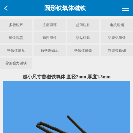
圆形铁氧体磁铁
多极磁环
注塑磁环
超薄磁铁
电机磁钢
磁铁现货
磁性组件
钐钴磁铁
铝镍钴磁铁
铁氧体磁瓦
钕铁硼磁瓦
铁氧体磁铁
粘结钕铁硼
异形强力磁铁
超小尺寸普磁铁氧体 直径2mm 厚度1.5mm