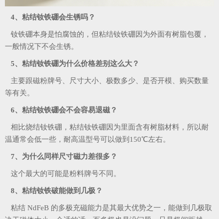
4、粘结钕铁硼会生锈吗？
钕铁硼本身是怕腐蚀的，但粘结钕铁硼因为外面有树脂包覆，
一般情况下不会生锈。
5、粘结钕铁硼为什么价格差别这么大？
主要跟磁粉牌号、尺寸大小、极数多少、是否开模、购买数量
等有关。
6、粘结钕铁硼会不会容易退磁？
相比烧结钕铁硼，粘结钕铁硼因为里面含有树脂材料，所以耐
温通常会低一些，耐高温型号可以做到150℃左右。
7、为什么同样尺寸磁力差很多？
这个最大的可能是粉料牌号不同。
8、粘结钕铁破能做到几极？
粘结 NdFeB 的多极充磁能力是其最大优势之一，能做到几极取