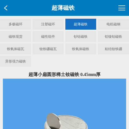
超薄磁铁
多极磁环
注塑磁环
超薄磁铁
电机磁钢
磁铁现货
磁性组件
钐钴磁铁
铝镍钴磁铁
铁氧体磁瓦
钕铁硼磁瓦
铁氧体磁铁
粘结钕铁硼
异形强力磁铁
超薄小扁圆形稀土钕磁铁 0.45mm厚