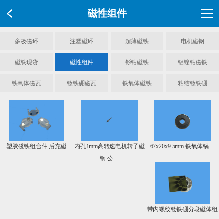
磁性组件
多极磁环
注塑磁环
超薄磁铁
电机磁钢
磁铁现货
磁性组件
钐钴磁铁
铝镍钴磁铁
铁氧体磁瓦
钕铁硼磁瓦
铁氧体磁铁
粘结钕铁硼
塑胶磁铁组合件 后充磁
内孔1mm高转速电机转子磁
67x20x9.5mm 铁氧体锅···
钢 公···
带内螺纹钕铁硼分段磁体组