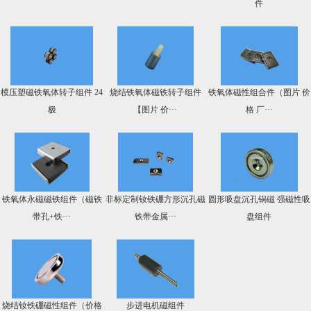
件
模压塑磁铁氧体转子组件 24
烧结铁氧体磁铁转子组件
铁氧体磁性组合件（图片 价
极
【图片 价···
格 厂···
铁氧体永磁磁铁组件（磁铁
非标定制钕铁硼方形沉孔磁
圆形吸盘沉孔锅磁 强磁性吸
带孔+铁···
铁带金属···
盘组件
烧结钕铁硼磁性组件（价格
步进电机磁组件