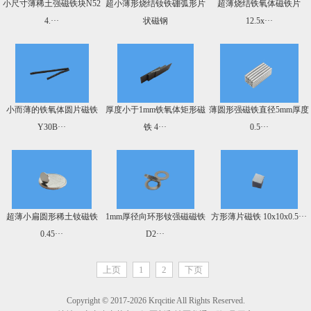
小尺寸薄稀土强磁铁块N52
超小薄形烧结钕铁硼弧形片
超薄烧结铁氧体磁铁片
4.···
状磁钢
12.5x···
小而薄的铁氧体圆片磁铁
厚度小于1mm铁氧体矩形磁
薄圆形强磁铁直径5mm厚度
Y30B···
铁 4···
0.5···
超薄小扁圆形稀土钕磁铁
1mm厚径向环形钕强磁磁铁
方形薄片磁铁 10x10x0.5···
0.45···
D2···
上页
1
2
下页
Copyright © 2017-2026 Krqcitie All Rights Reserved.