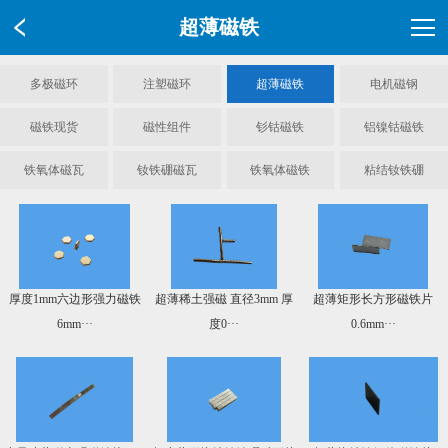
超薄磁铁
多极磁环
注塑磁环
超薄磁铁
电机磁钢
磁铁现货
磁性组件
钐钴磁铁
铝镍钴磁铁
铁氧体磁瓦
钕铁硼磁瓦
铁氧体磁铁
粘结钕铁硼
厚度1mm六边形强力磁铁
超薄稀土强磁 直径3mm 厚
超薄矩形长方形磁铁片
6mm···
度0···
0.6mm···