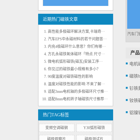
N40H钕铁硼磁瓦磁钢片 可出口国外
近期热门磁铁文章
高性能多极磁环解决方案,卡瑞奇···
汽车EPS中永磁材料的若干问题答···
内充4极磁环什么意思？你们有哪···
产品
方孔永磁铁氧体磁环「特点 尺寸···
微电机弧形磁铁(磁瓦)安装工序···
你见过的磁铁最小规格有多小？
N35EH黑色环氧强力磁瓦 耐温200℃
磁铁
90度温度对磁铁磁性的影响
温度对磁铁性能的影响 不来了解···
钐铁
适配3mm电机轴的多极磁环尺寸推···
适配8mm电机转子轴磁铁尺寸推荐···
铝镍
热门TAG标签
变频空调磁钢
Y30弧形磁铁
径向内充4极注塑铁氧体磁环 外径35mm
磁极观察片
磁极测试片