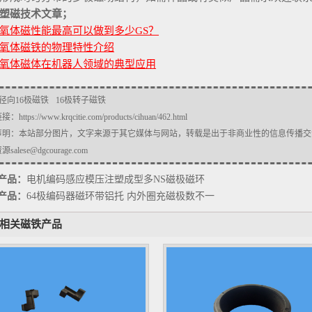
塑磁技术文章；
氧体磁性能最高可以做到多少GS？
氧体磁铁的物理特性介绍
氧体磁体在机器人领域的典型应用
径向16极磁铁
16极转子磁铁
链接：
https://www.krqcitie.com/products/cihuan/462.html
声明：本站部分图片，文字来源于其它媒体与网站，转载是出于非商业性的信息传播交
salese@dgcourage.com
产品：
电机编码感应模压注塑成型多NS磁极磁环
产品：
64极编码器磁环带铝托 内外圈充磁极数不一
相关磁铁产品