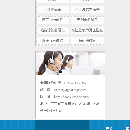
圆形小磁铁
小圆片强力磁铁
厚度1mm磁铁
无刷电机磁瓦
粘结钕铁硼磁瓦
永磁铁氧体湿压磁瓦
湿压瓦形磁铁
编码器磁环
内孔8mm高剩磁径向转子磁环 500mt
全国服务热线：0769-23388352
邮 箱：salesa@dgcourage.com
网 址：https://www.krqcitie.com
地址：广东省东莞市万江区新和社区龙
通一路1号厂房
钕铁硼强力小圆片圆形磁铁 D3*1mm
首页
|
电