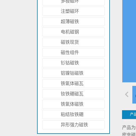
多极磁环
注塑磁环
超薄磁铁
电机磁钢
磁铁现货
磁性组件
钐钴磁铁
铝镍钴磁铁
铁氧体磁瓦
钕铁硼磁瓦
侧面钻孔的钕铁硼圆环磁铁 N52
铁氧体磁铁
粘结钕铁硼
产
异形强力磁铁
产品为
密充磁