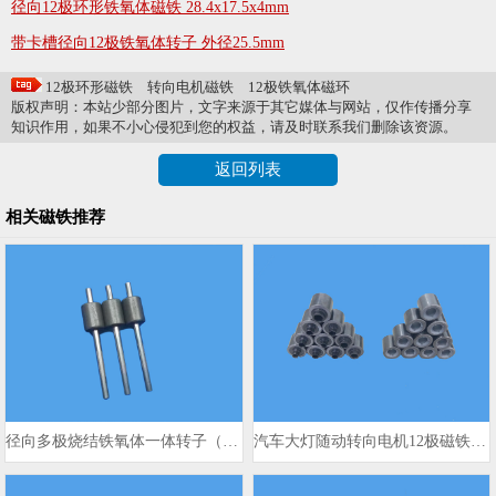
径向12极环形铁氧体磁铁 28.4x17.5x4mm
带卡槽径向12极铁氧体转子 外径25.5mm
12极环形磁铁
转向电机磁铁
12极铁氧体磁环
版权声明：本站少部分图片，文字来源于其它媒体与网站，仅作传播分享
知识作用，如果不小心侵犯到您的权益，请及时联系我们删除该资源。
返回列表
相关磁铁推荐
径向多极烧结铁氧体一体转子（带钢轴）
汽车大灯随动转向电机12极磁铁 17.7x8.45x16.7mm