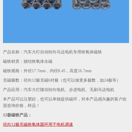
产品名称：汽车大灯自动转向马达电机专用铁氧体磁铁
磁铁材质：烧结铁氧体永磁
磁铁规格：外径17.7mm，内径8.45，高度16.7mm
充磁极数：径向12极充磁6对极（也可以做更多极数，如24极等）
产品应用：汽车大灯随动转向电机、步进电机、无刷马达电机
本产品可以注塑好，也可以单独提供磁环，对本产品感兴趣的客户欢
迎咨询价格，样品！
12极磁铁产品：
径向12极充磁铁氧体圆环用于电机调速