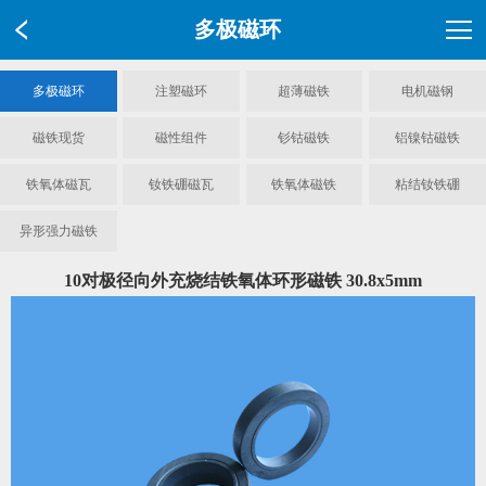
多极磁环
多极磁环
注塑磁环
超薄磁铁
电机磁钢
磁铁现货
磁性组件
钐钴磁铁
铝镍钴磁铁
铁氧体磁瓦
钕铁硼磁瓦
铁氧体磁铁
粘结钕铁硼
异形强力磁铁
10对极径向外充烧结铁氧体环形磁铁 30.8x5mm