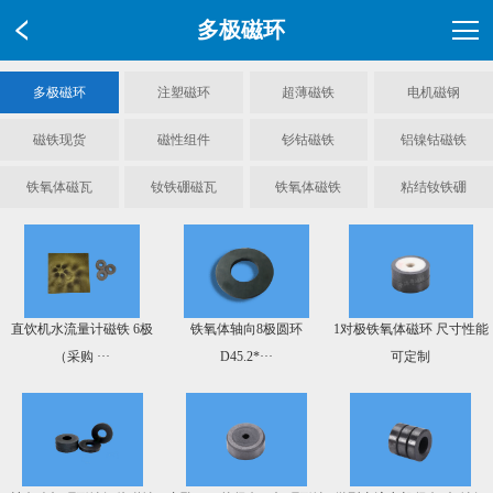
多极磁环
多极磁环
注塑磁环
超薄磁铁
电机磁钢
磁铁现货
磁性组件
钐钴磁铁
铝镍钴磁铁
铁氧体磁瓦
钕铁硼磁瓦
铁氧体磁铁
粘结钕铁硼
直饮机水流量计磁铁 6极
铁氧体轴向8极圆环
1对极铁氧体磁环 尺寸性能
（采购 ···
D45.2*···
可定制