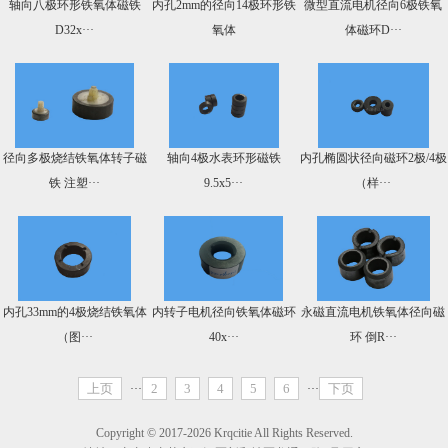
轴向八极环形铁氧体磁铁
内孔2mm的径向14极环形铁
微型直流电机径向6极铁氧
D32x···
氧体
体磁环D···
径向多极烧结铁氧体转子磁
轴向4极水表环形磁铁
内孔椭圆状径向磁环2极/4极
铁 注塑···
9.5x5···
（样···
内孔33mm的4极烧结铁氧体
内转子电机径向铁氧体磁环
永磁直流电机铁氧体径向磁
（图···
40x···
环 倒R···
上页
2
3
4
5
6
下页
···
···
Copyright © 2017-2026 Krqcitie All Rights Reserved.