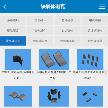
铁氧体磁瓦
多极磁环
注塑磁环
超薄磁铁
电机磁钢
磁铁现货
磁性组件
钐钴磁铁
铝镍钴磁铁
铁氧体磁瓦
钕铁硼磁瓦
铁氧体磁铁
粘结钕铁硼
垃圾处理器电机永磁磁瓦
风扇电机磁瓦 配对磁化（图
变频空调用永磁铁氧体弧形
Y30BH
片 报···
磁钢Y3···