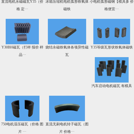
直流电机永磁磁瓦Y35（价
冰箱压缩机电机弧形铁氧体
小电机弧形磁钢【模具多 价
格 定···
磁铁
格便宜···
Y30BH磁瓦（打样 报价 样
烧结永磁铁氧体各项异性磁
Y35等级瓦形状铁氧体磁铁
品···
瓦
汽车启动电机磁瓦 有模具
750电机湿压磁瓦（价格 图
直流无刷电机转子磁瓦（图
片 ···
片 价格···